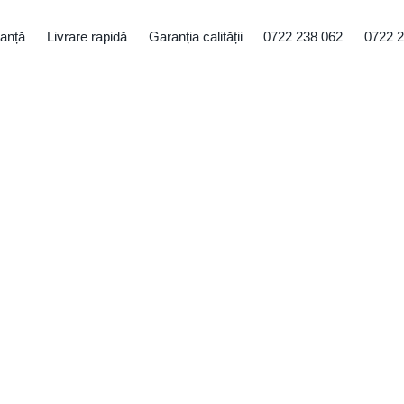
tanță
Livrare rapidă
Garanția calității
0722 238 062
0722 2