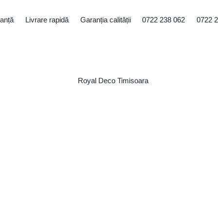
tanță
Livrare rapidă
Garanția calității
0722 238 062
0722 2