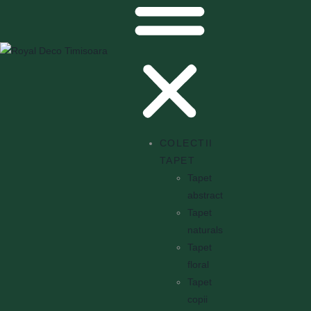
COLECTII
TAPET
Tapet
abstract
Tapet
naturals
Tapet
floral
Tapet
copii