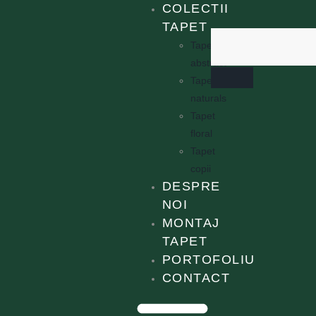
COLECTII
TAPET
Tapet
abstract
Tapet
naturals
Tapet
floral
Tapet
copii
DESPRE
NOI
MONTAJ
TAPET
PORTOFOLIU
CONTACT