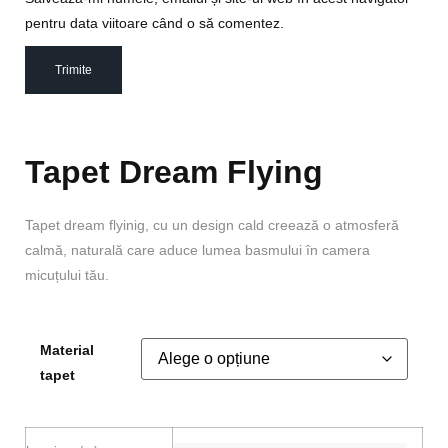
pentru data viitoare când o să comentez.
Tapet Dream Flying
Tapet dream flyinig, cu un design cald creează o atmosferă
calmă, naturală care aduce lumea basmului în camera
micuțului tău.
Material
tapet