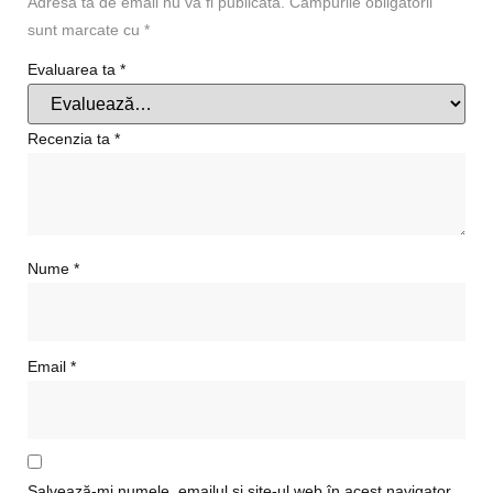
Adresa ta de email nu va fi publicată.
Câmpurile obligatorii
sunt marcate cu
*
Evaluarea ta
*
Recenzia ta
*
Nume
*
Email
*
Salvează-mi numele, emailul și site-ul web în acest navigator