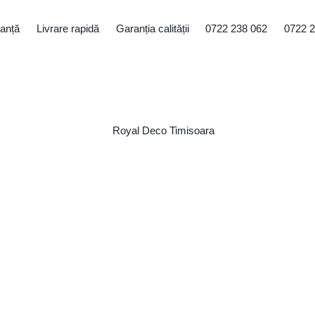
tanță
Livrare rapidă
Garanția calității
0722 238 062
0722 2