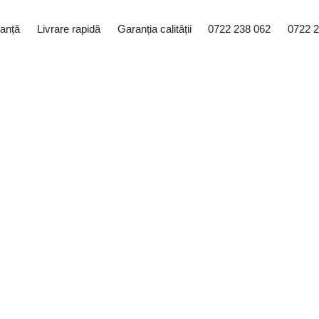
tanță
Livrare rapidă
Garanția calității
0722 238 062
0722 2