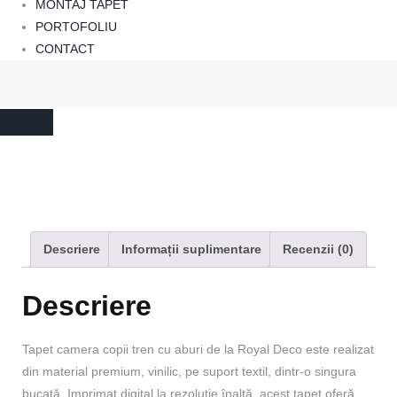
MONTAJ TAPET
PORTOFOLIU
CONTACT
Descriere
Informații suplimentare
Recenzii (0)
Descriere
Tapet camera copii tren cu aburi de la Royal Deco este realizat
din material premium, vinilic, pe suport textil, dintr-o singura
bucată. Imprimat digital la rezoluție înaltă, acest tapet oferă